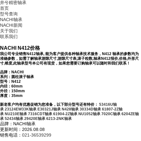
井兮精密轴承
首页
型号查询
NACHI轴承
NACHI新闻
关于我们
联系我们
NACHI N412价格
我公司专业销售N412轴承, 能为客户提供各种轴承技术服务，N412 轴承的参数均为
准确参数，如需了解轴承游隙尺寸,游隙尺寸表,滚子粒数,轴承N412报价,价格,外形尺
寸,锥度,此轴承型号本公司有现货，如果您需要订购轴承可以随时和我们联系！
品牌：NACHI
系列：圆柱滚子轴承
型号：
N412
内径：60mm
外径：150mm
厚度：35mm
新老客户均有优惠促销为您准备，以下部分型号还有特价：
53416U轴
承
23124EW33K轴承
E30321J轴承
N428轴承
30334D轴承
61807-2Z轴
承
NU210E轴承
7316CDT轴承
61904-2Z轴承
NU1052轴承
7020C轴承
6204ZE轴
承
52434轴承
29420E轴承
6213-2NK轴承
品牌：NACHI轴承
更新时间：2026.08.08
销售电话：
021-36539299