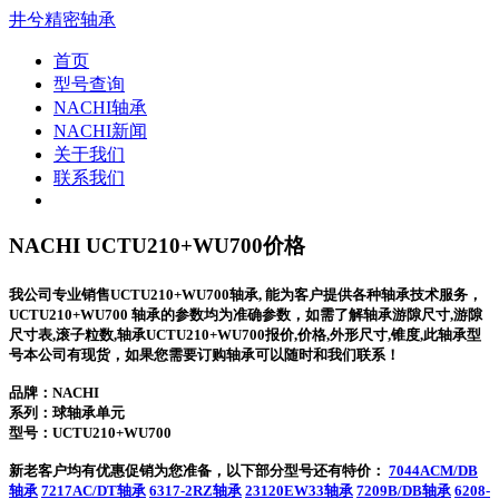
井兮精密轴承
首页
型号查询
NACHI轴承
NACHI新闻
关于我们
联系我们
NACHI UCTU210+WU700价格
我公司专业销售UCTU210+WU700轴承, 能为客户提供各种轴承技术服务，
UCTU210+WU700 轴承的参数均为准确参数，如需了解轴承游隙尺寸,游隙
尺寸表,滚子粒数,轴承UCTU210+WU700报价,价格,外形尺寸,锥度,此轴承型
号本公司有现货，如果您需要订购轴承可以随时和我们联系！
品牌：NACHI
系列：球轴承单元
型号：
UCTU210+WU700
新老客户均有优惠促销为您准备，以下部分型号还有特价：
7044ACM/DB
轴承
7217AC/DT轴承
6317-2RZ轴承
23120EW33轴承
7209B/DB轴承
6208-