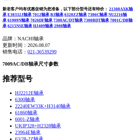
新老客户均有优惠促销为您准备，以下部分型号还有特价：
21308AXK轴
承
E30332J轴承
7012轴承
B3轴承
6320ZZ轴承
7306C轴承
NU2216轴
承
61909N轴承
7026DF轴承
7300AC/DT轴承
7300BDT轴承
7001C/DB轴
承
6215NSE轴承
HJ409轴承
2908轴承
品牌：NACHI轴承
更新时间：2026.08.07
销售电话：
021-36539299
7009AC/DB轴承尺寸参数
推荐型号
HJ2212E轴承
6300轴承
22240EW33K+H3140轴承
61860轴承
6001-Z轴承
UKIP328+H2328轴承
23964E轴承
63/28-2Z轴承