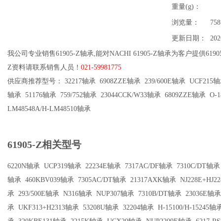
重量(g)：
浏览量：
758
更新日期：
202
我公司专业销售61905-Z轴承,能对NACHI 61905-Z轴承为客户提供619
Z资料请联系销售人员！
021-59981775
供应商推荐型号： 32217轴承 6908ZZE轴承 239/600E轴承 UCF215轴承
轴承 51176轴承 759/752轴承 23044CCK/W33轴承 6809ZZE轴承 O-
LM48548A/H-LM48510轴承
61905-Z相关型号
6220N轴承
UCP319轴承
22234E轴承
7317AC/DF轴承
7310C/DT轴承
轴承
460KBV039轴承
7305AC/DT轴承
21317AXK轴承
NJ228E+HJ
承
293/500E轴承
N316轴承
NUP307轴承
7310B/DT轴承
23036E轴承
承
UKF313+H2313轴承
53208U轴承
32204轴承
H-15100/H-15245轴