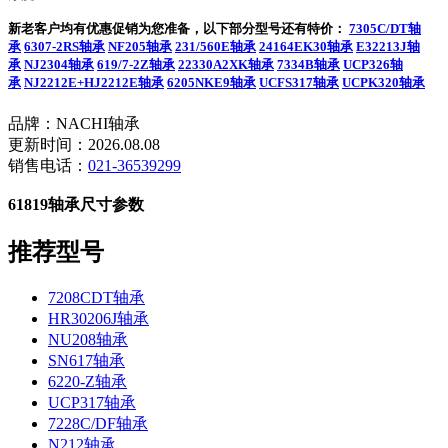
新老客户均有优惠促销为您准备，以下部分型号还有特价：
7305C/DT轴
承
6307-2RS轴承
NF205轴承
231/560E轴承
24164EK30轴承
E32213J轴
承
NJ2304轴承
619/7-2Z轴承
22330A2XK轴承
7334B轴承
UCP326轴
承
NJ2212E+HJ2212E轴承
6205NKE9轴承
UCFS317轴承
UCPK320轴承
品牌：NACHI轴承
更新时间：2026.08.08
销售电话：
021-36539299
61819轴承尺寸参数
推荐型号
7208CDT轴承
HR30206J轴承
NU208轴承
SN617轴承
6220-Z轴承
UCP317轴承
7228C/DF轴承
N212轴承