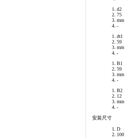
d2
75
mm
-
dt1
59
mm
-
B1
59
mm
-
B2
12
mm
-
安装尺寸
D
100