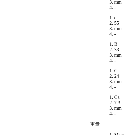
mm
-
d
55
mm
-
B
33
mm
-
C
24
mm
-
Ca
7.3
mm
-
重量
Mass