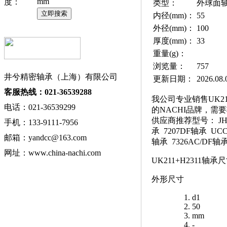
mm
度：
类型：
外球面
内径(mm)：
55
外径(mm)：
100
厚度(mm)：
33
重量(g)：
浏览量：
757
井兮精密轴承（上海）有限公司
更新日期：
2026.08.
客服热线：021-36539288
我公司专业销售UK211+
电话：021-36539299
的NACHI品牌，需要
供应商推荐型号： JHM72
手机：133-9111-7956
承 7207DF轴承 UCC
邮箱：yandcc@163.com
轴承 7326AC/DF轴承
网址：www.china-nachi.com
UK211+H2311轴
外形尺寸
d1
50
mm
-