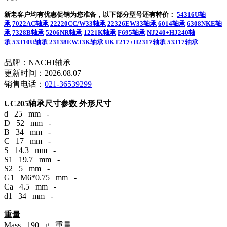
新老客户均有优惠促销为您准备，以下部分型号还有特价：
54316U轴
承
7022AC轴承
22220CC/W33轴承
22326EW33轴承
6014轴承
6308NKE轴
承
7328B轴承
5206NR轴承
1221K轴承
F695轴承
NJ240+HJ240轴
承
53310U轴承
23138EW33K轴承
UKT217+H2317轴承
53317轴承
品牌：NACHI轴承
更新时间：2026.08.07
销售电话：
021-36539299
UC205轴承尺寸参数
外形尺寸
d 25 mm -
D 52 mm -
B 34 mm -
C 17 mm -
S 14.3 mm -
S1 19.7 mm -
S2 5 mm -
G1 M6*0.75 mm -
Ca 4.5 mm -
d1 34 mm -
重量
Mass 190 g 重量