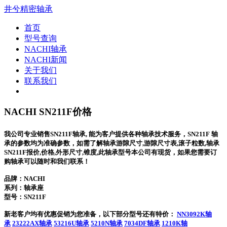
井兮精密轴承
首页
型号查询
NACHI轴承
NACHI新闻
关于我们
联系我们
NACHI SN211F价格
我公司专业销售SN211F轴承, 能为客户提供各种轴承技术服务，SN211F 轴
承的参数均为准确参数，如需了解轴承游隙尺寸,游隙尺寸表,滚子粒数,轴承
SN211F报价,价格,外形尺寸,锥度,此轴承型号本公司有现货，如果您需要订
购轴承可以随时和我们联系！
品牌：NACHI
系列：轴承座
型号：
SN211F
新老客户均有优惠促销为您准备，以下部分型号还有特价：
NN3092K轴
承
23222AX轴承
53216U轴承
5210N轴承
7034DF轴承
1210K轴