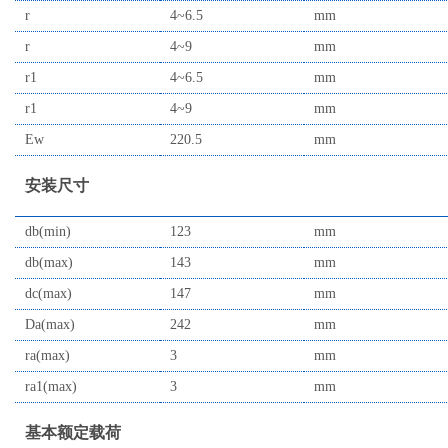
r
4~6.5
mm
r
4~9
mm
r1
4~6.5
mm
r1
4~9
mm
Ew
220.5
mm
安装尺寸
db(min)
123
mm
db(max)
143
mm
dc(max)
147
mm
Da(max)
242
mm
ra(max)
3
mm
ra1(max)
3
mm
基本额定载荷