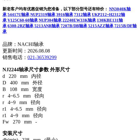
新老客户均有优惠促销为您准备，以下部分型号还有特价：
NN3040K轴
承
54417U轴承
NUP2319轴承
3916轴承
7312轴承
UKP212+H2312轴
承
V125C60-60轴承
NUP304轴承
22240EW33K轴承
130KBE131轴
承
6308-2RZ轴承
5213ANR轴承
7207B/DB轴承
5215AZZ轴承
7215B/DF轴
承
品牌：NACHI轴承
更新时间：2026.08.08
销售电话：
021-36539299
NJ2244轴承尺寸参数
外形尺寸
d 220 mm 内径
D 400 mm 外径
B 108 mm 宽度
r 4~6.5 mm 径向
r 4~9 mm 径向
r1 4~6.5 mm 径向
r1 4~9 mm 径向
Fw 270 mm -
安装尺寸
db(min) 238 mm (最小)