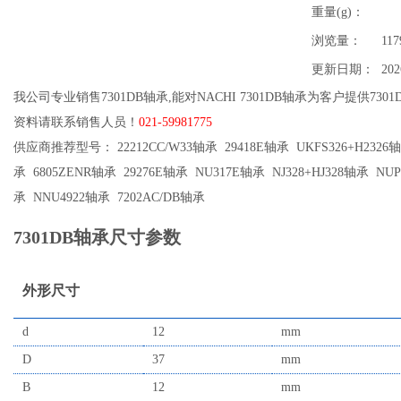
重量(g)：
浏览量：
117
更新日期：
202
我公司专业销售7301DB轴承,能对NACHI 7301DB轴承为客户提供730
资料请联系销售人员！
021-59981775
供应商推荐型号： 22212CC/W33轴承 29418E轴承 UKFS326+H2326轴承
承 6805ZENR轴承 29276E轴承 NU317E轴承 NJ328+HJ328轴承 NU
承 NNU4922轴承 7202AC/DB轴承
7301DB轴承尺寸参数
外形尺寸
d
12
mm
D
37
mm
B
12
mm