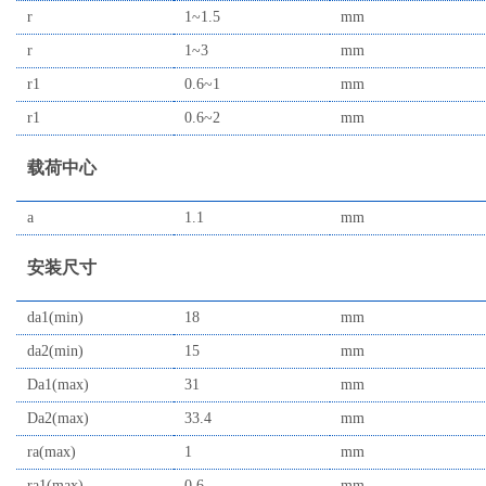
r
1~1.5
mm
r
1~3
mm
r1
0.6~1
mm
r1
0.6~2
mm
载荷中心
a
1.1
mm
安装尺寸
da1(min)
18
mm
da2(min)
15
mm
Da1(max)
31
mm
Da2(max)
33.4
mm
ra(max)
1
mm
ra1(max)
0.6
mm