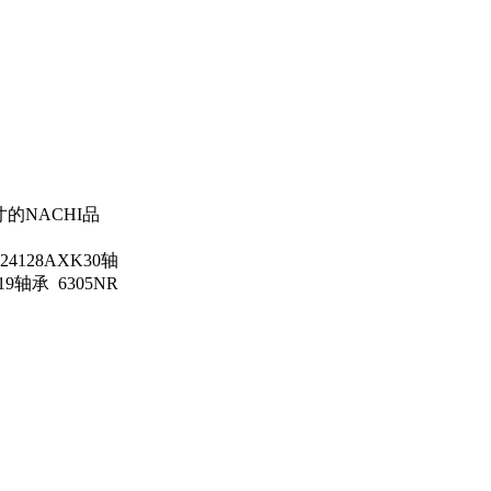
寸的NACHI品
24128AXK30轴
19轴承 6305NR