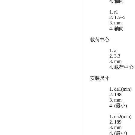
轴向
r1
1.5~5
mm
轴向
载荷中心
a
3.3
mm
载荷中心
安装尺寸
da1(min)
198
mm
(最小)
da2(min)
189
mm
(最小)