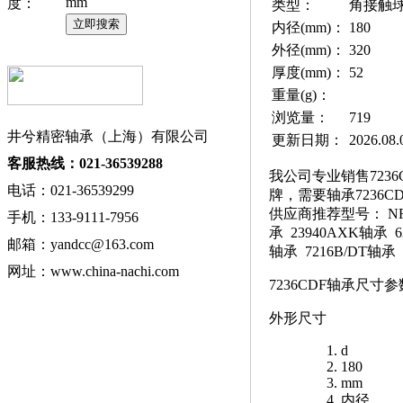
mm
度：
类型：
角接触
内径(mm)：
180
外径(mm)：
320
厚度(mm)：
52
重量(g)：
浏览量：
719
井兮精密轴承（上海）有限公司
更新日期：
2026.08.
客服热线：021-36539288
我公司专业销售7236C
电话：021-36539299
牌，需要轴承7236
供应商推荐型号： NF32
手机：133-9111-7956
承 23940AXK轴承 62
邮箱：yandcc@163.com
轴承 7216B/DT轴承
网址：www.china-nachi.com
7236CDF轴承尺寸参
外形尺寸
d
180
mm
内径