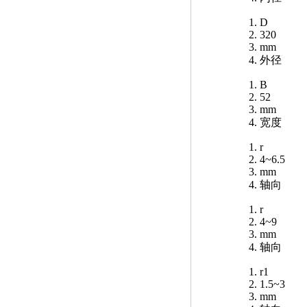
D
320
mm
外径
B
52
mm
宽度
r
4~6.5
mm
轴向
r
4~9
mm
轴向
r1
1.5~3
mm