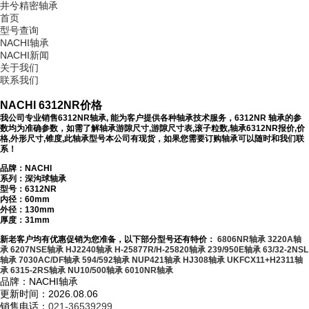
井兮精密轴承
首页
型号查询
NACHI轴承
NACHI新闻
关于我们
联系我们
NACHI 6312NR价格
我公司专业销售6312NR轴承, 能为客户提供各种轴承技术服务，6312NR 轴承的参
数均为准确参数，如需了解轴承游隙尺寸,游隙尺寸表,滚子粒数,轴承6312NR报价,价
格,外形尺寸,锥度,此轴承型号本公司有现货，如果您需要订购轴承可以随时和我们联
系！
品牌：NACHI
系列：深沟球轴承
型号：
6312NR
内径：60mm
外径：130mm
厚度：31mm
新老客户均有优惠促销为您准备，以下部分型号还有特价：
6806NR轴承
3220A轴
承
6207NSE轴承
HJ2240轴承
H-25877R/H-25820轴承
239/950E轴承
63/32-2NSL
轴承
7030AC/DF轴承
594/592轴承
NUP421轴承
HJ308轴承
UKFCX11+H2311轴
承
6315-2RS轴承
NU10/500轴承
6010NR轴承
品牌：NACHI轴承
更新时间：2026.08.06
销售电话：
021-36539299