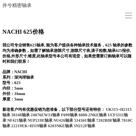
井兮精密轴承
导
航
首页
NACHI 625价格
我公司专业销售625轴承, 能为客户提供各种轴承技术服务，625 轴承的参数
型号查询
均为准确参数，如需了解轴承游隙尺寸,游隙尺寸表,滚子粒数,轴承625报价,
价格,外形尺寸,锥度,此轴承型号本公司有现货，如果您需要订购轴承可以随
时和我们联系！
NACHI轴承
品牌：NACHI
系列：深沟球轴承
型号：
625
NACHI新闻
内径：5mm
外径：16mm
厚度：5mm
关于我们
新老客户均有优惠促销为您准备，以下部分型号还有特价：
UK315+H2315
轴承
30348轴承
24076EW33轴承
F699轴承
6808-2NKE轴承
UCFS311轴
承
NF421轴承
NUP219E轴承
NU426轴承
53436U轴承
7202BDF轴承
7010C
联系我们
轴承
22219EK+H319轴承
6203NKE轴承
SN212F轴承