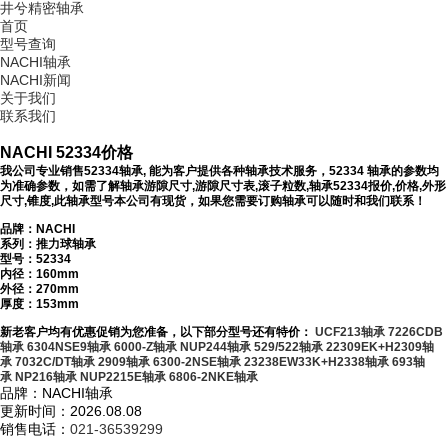
井兮精密轴承
首页
型号查询
NACHI轴承
NACHI新闻
关于我们
联系我们
NACHI 52334价格
我公司专业销售52334轴承, 能为客户提供各种轴承技术服务，52334 轴承的参数均
为准确参数，如需了解轴承游隙尺寸,游隙尺寸表,滚子粒数,轴承52334报价,价格,外形
尺寸,锥度,此轴承型号本公司有现货，如果您需要订购轴承可以随时和我们联系！
品牌：NACHI
系列：推力球轴承
型号：
52334
内径：160mm
外径：270mm
厚度：153mm
新老客户均有优惠促销为您准备，以下部分型号还有特价：
UCF213轴承
7226CDB
轴承
6304NSE9轴承
6000-Z轴承
NUP244轴承
529/522轴承
22309EK+H2309轴
承
7032C/DT轴承
2909轴承
6300-2NSE轴承
23238EW33K+H2338轴承
693轴
承
NP216轴承
NUP2215E轴承
6806-2NKE轴承
品牌：NACHI轴承
更新时间：2026.08.08
销售电话：
021-36539299