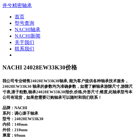
井兮精密轴承
首页
型号查询
NACHI轴承
NACHI新闻
关于我们
联系我们
NACHI 24028EW33K30价格
我公司专业销售24028EW33K30轴承, 能为客户提供各种轴承技术服务，
24028EW33K30 轴承的参数均为准确参数，如需了解轴承游隙尺寸,游隙尺
寸表,滚子粒数,轴承24028EW33K30报价,价格,外形尺寸,锥度,此轴承型号本
公司有现货，如果您需要订购轴承可以随时和我们联系！
品牌：NACHI
系列：调心滚子轴承
型号：
24028EW33K30
内径：140mm
外径：210mm
厚度：69mm