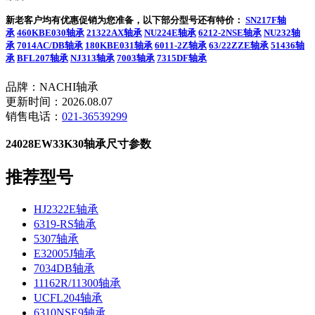
新老客户均有优惠促销为您准备，以下部分型号还有特价：
SN217F轴
承
460KBE030轴承
21322AX轴承
NU224E轴承
6212-2NSE轴承
NU232轴
承
7014AC/DB轴承
180KBE031轴承
6011-2Z轴承
63/22ZZE轴承
51436轴
承
BFL207轴承
NJ313轴承
7003轴承
7315DF轴承
品牌：NACHI轴承
更新时间：2026.08.07
销售电话：
021-36539299
24028EW33K30轴承尺寸参数
推荐型号
HJ2322E轴承
6319-RS轴承
5307轴承
E32005J轴承
7034DB轴承
11162R/11300轴承
UCFL204轴承
6310NSE9轴承