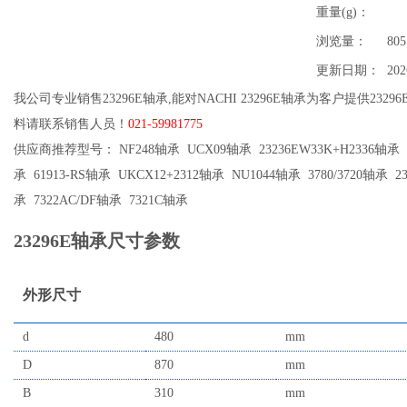
重量(g)：
浏览量：
805
更新日期：
202
我公司专业销售23296E轴承,能对NACHI 23296E轴承为客户提供2329
料请联系销售人员！
021-59981775
供应商推荐型号： NF248轴承 UCX09轴承 23236EW33K+H2336轴承 2
承 61913-RS轴承 UKCX12+2312轴承 NU1044轴承 3780/3720轴承 
承 7322AC/DF轴承 7321C轴承
23296E轴承尺寸参数
外形尺寸
d
480
mm
D
870
mm
B
310
mm