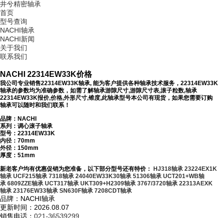
井兮精密轴承
首页
型号查询
NACHI轴承
NACHI新闻
关于我们
联系我们
NACHI 22314EW33K价格
我公司专业销售22314EW33K轴承, 能为客户提供各种轴承技术服务，22314EW33K
轴承的参数均为准确参数，如需了解轴承游隙尺寸,游隙尺寸表,滚子粒数,轴承
22314EW33K报价,价格,外形尺寸,锥度,此轴承型号本公司有现货，如果您需要订购
轴承可以随时和我们联系！
品牌：NACHI
系列：调心滚子轴承
型号：
22314EW33K
内径：70mm
外径：150mm
厚度：51mm
新老客户均有优惠促销为您准备，以下部分型号还有特价：
HJ318轴承
23224EX1K
轴承
UCF215轴承
7318轴承
24040EW33K30轴承
51306轴承
UCT201+WB轴
承
6809ZZE轴承
UCT317轴承
UKT309+H2309轴承
3767/3720轴承
22313AEXK
轴承
23176EW33轴承
SN630F轴承
7208CDT轴承
品牌：NACHI轴承
更新时间：2026.08.07
销售电话：
021-36539299