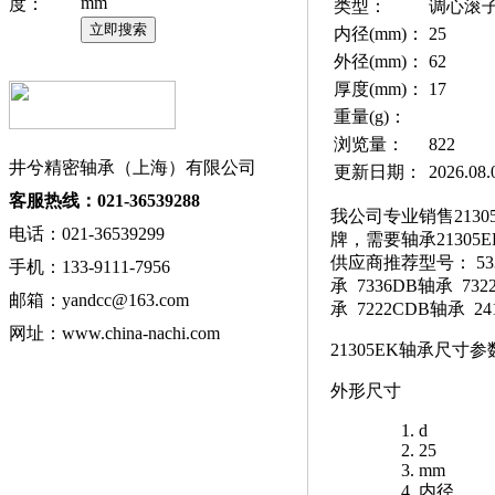
mm
度：
类型：
调心滚
内径(mm)：
25
外径(mm)：
62
厚度(mm)：
17
重量(g)：
浏览量：
822
井兮精密轴承（上海）有限公司
更新日期：
2026.08.
客服热线：021-36539288
我公司专业销售21305
电话：021-36539299
牌，需要轴承2130
供应商推荐型号： 53316
手机：133-9111-7956
承 7336DB轴承 732
邮箱：yandcc@163.com
承 7222CDB轴承 24
网址：www.china-nachi.com
21305EK轴承尺寸参
外形尺寸
d
25
mm
内径