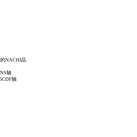
寸的NACHI品
2NS轴
06CDF轴