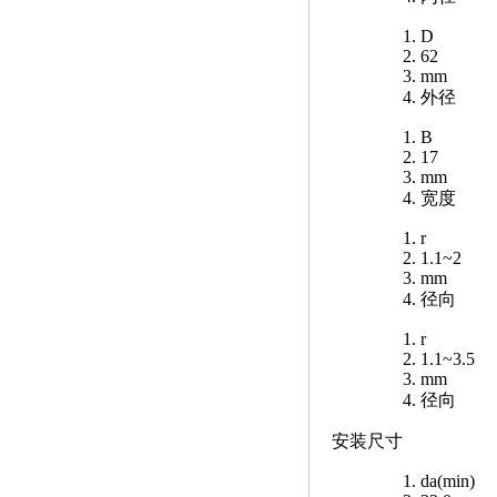
D
62
mm
外径
B
17
mm
宽度
r
1.1~2
mm
径向
r
1.1~3.5
mm
径向
安装尺寸
da(min)